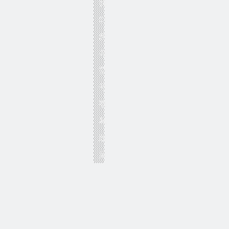
我
们
所
有
型
号
隐
私
政
策