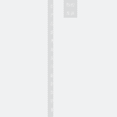
数控
们
车床
产
品
服
务
常
见
问
题
新
闻
联
系