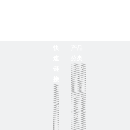
快
产品
速
分类
数控
链
加工
接
中心
首
数控
页
铣床
关
龙门
于
铣床
我