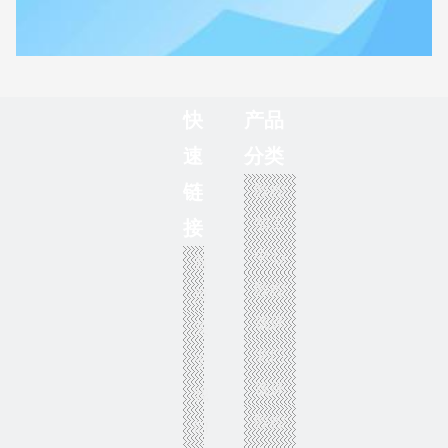
适用于当今车间的 3 轴 CNC 加工中心的主要优势
快
产品
速
分类
数控
链
2026/06/04
加工
接
Learn More
中心
首
数控
页
铣床
关
龙门
于
铣床
我
数控
们