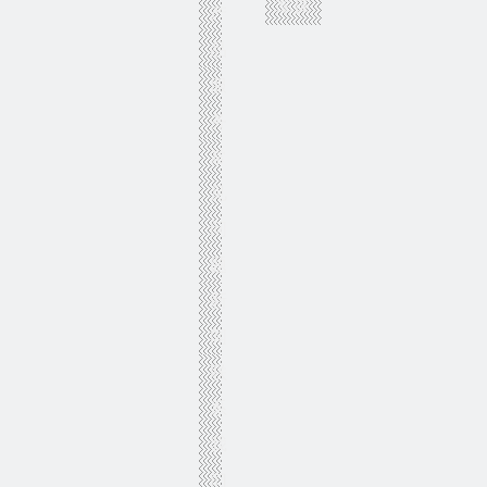
车床
产
品
服
务
常
见
问
题
新
闻
联
系
我
们