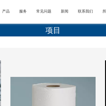
产品
服务
常见问题
新闻
联系我们
项目