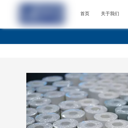
首页
关于我们