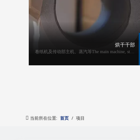
烘干干部
卷纸机及传动部主机、蒸汽等The main machine, steam, etc.
当前所在位置:
首页
/
项目